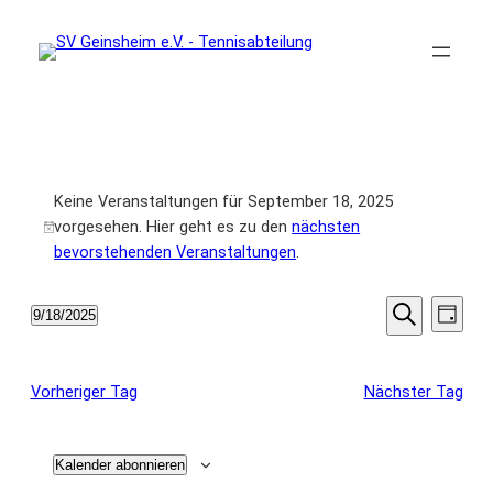
Veranstaltungen
Keine Veranstaltungen für September 18, 2025
für
vorgesehen. Hier geht es zu den
nächsten
Hinweis
bevorstehenden Veranstaltungen
.
September
18,
Veransta
Vera
9/18/2025
Tag
Ansi
Suche
Datum
Suche
2025
wählen.
Navi
und
Vorheriger Tag
Nächster Tag
Ansichte
Navigati
Kalender abonnieren