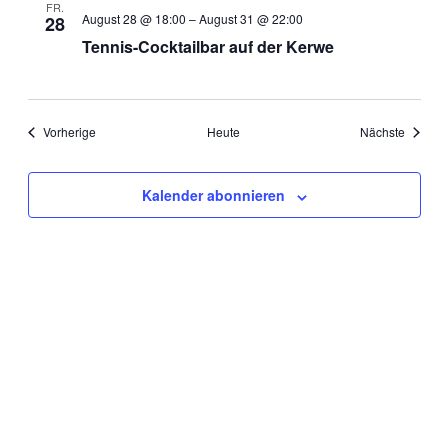
FR.
August 28 @ 18:00
–
August 31 @ 22:00
28
Tennis-Cocktailbar auf der Kerwe
Veranstaltungen
Veranst
Vorherige
Heute
Nächste
Kalender abonnieren