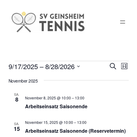
Veranstaltungen
9/17/2025
 – 
8/28/2026
Veransta
Vera
Suche
Liste
Ansi
Suche
Datum
November 2025
Navi
wählen.
und
Ansichte
SA.
November 8, 2025 @ 10:00
–
13:00
8
Navigat
Arbeitseinsatz Saisonende
November 15, 2025 @ 10:00
–
13:00
SA.
15
Arbeitseinsatz Saisonende (Reservetermin)